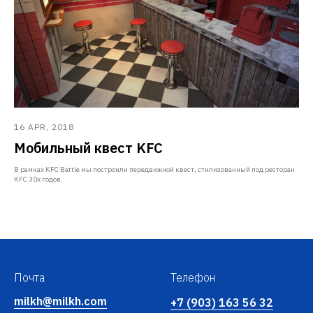
16 APR, 2018
Мобильный квест KFC
В рамках KFC Battle мы построили передвижной квест, стилизованный под ресторан
KFC 30х годов.
Почта
Телефон
milkh@milkh.com
+7 (903) 163 56 32