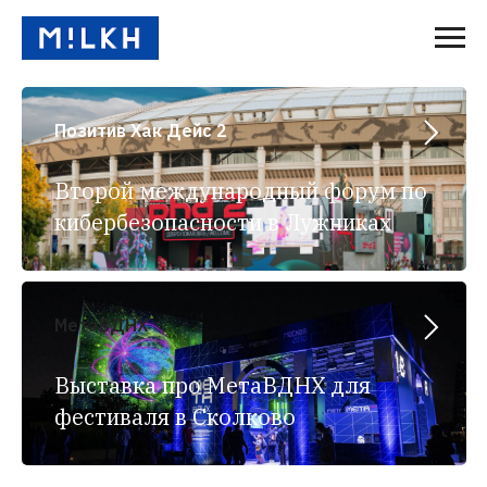
Позитив Хак Дейс 2
Второй международный форум по
кибербезопасности в Лужниках
МетаВДНХ
Выставка про МетаВДНХ для
фестиваля в Сколково