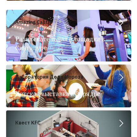
Amazing Castle
Развлекательная площадка в
Сингапуре
Лаборатория Деда Мороза
Детская выставка в Зарядье
Квест KFC