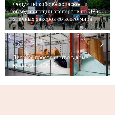
Форум по кибербезопасности,
объединяющий экспертов по ИБ и
этичных хакеров со всего мира
Лес
Детское пространство в доме
культуры «ГЭС-2»